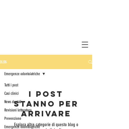
BLOG
Emergenze odontoiatriche
Tutti i post
I post
Casi clinici
stanno per
News dentali
Revisioni letteratura
arrivare
Prevenzione
Esplora altre categorie di questo blog o
Emergenze odontoiatriche