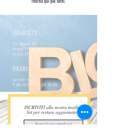
ritorna qui più tardi.
INDIRIZZO
Via Napoli 8D
Ascoli Piceno,
63100 AP
ORARI
Lunedì-venerdì
9:00-12:00 - 15,30-19:00
ISCRIVITI alla nostra mailing
list per restare aggiornato